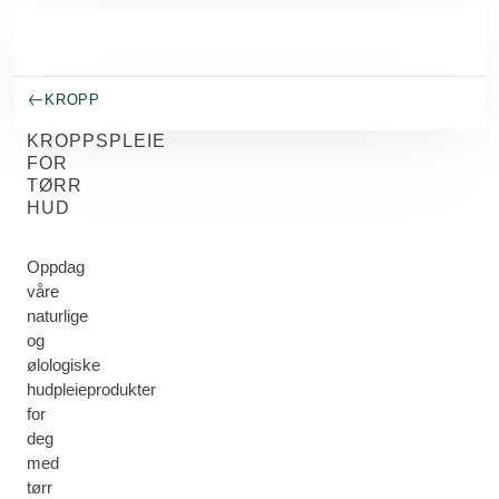
Gå til hovedinnhold
KROPP
KROPPSPLEIE
FOR
TØRR
HUD
Oppdag
våre
naturlige
og
ølologiske
hudpleieprodukter
for
deg
med
tørr