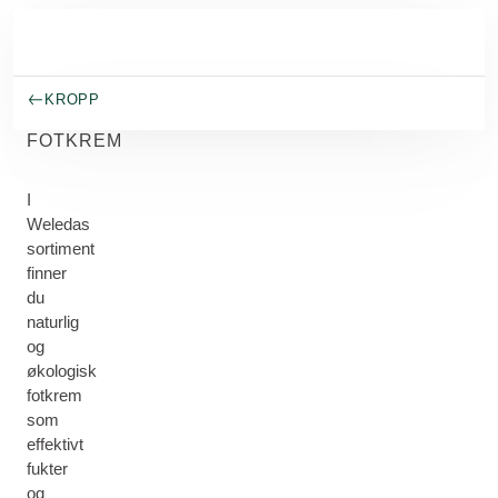
Gå til hovedinnhold
KROPP
FOTKREM
I
Weledas
sortiment
finner
du
naturlig
og
økologisk
fotkrem
som
effektivt
fukter
og