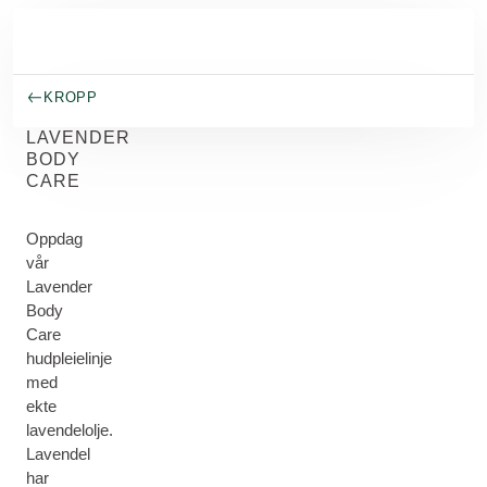
Gå til hovedinnhold
KROPP
LAVENDER
BODY
CARE
Oppdag
vår
Lavender
Body
Care
hudpleielinje
med
ekte
lavendelolje.
Lavendel
har