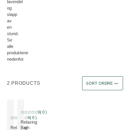
lavendel
og
slapp
av
en
stund.
Se
alle
produktene
nedenfor.
Sorter etter Immediate 
2 PRODUCTS
SORT ORDRE
0
( 0 )
Current rating: 0 out of 5 stars rated by 0 customers
0
( 0 )
Current rating: 0 out of 5 stars rated by 0 customers
Relaxing
Relaxing
Bath
SE PRODUKT: