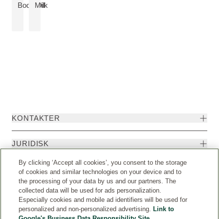
SE PRODUKT:
Body Oil
Milk
KONTAKTER
JURIDISK
By clicking ‘Accept all cookies’, you consent to the storage
of cookies and similar technologies on your device and to
the processing of your data by us and our partners. The
collected data will be used for ads personalization.
Especially cookies and mobile ad identifiers will be used for
personalized and non-personalized advertising.
Link to
Google's Business Data Responsibility Site