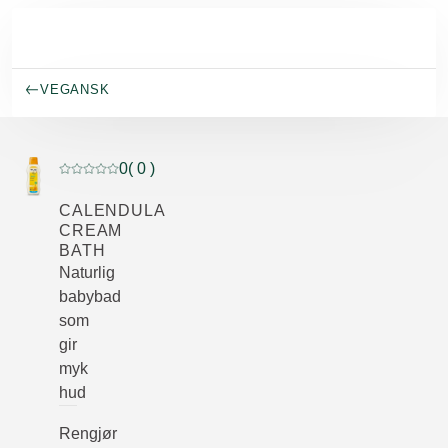
Gå til hovedinnhold
VEGANSK
0
( 0 )
Current rating: 0 out of 5 stars rated by 0 customers
CALENDULA
CREAM
BATH
Naturlig
babybad
som
gir
myk
hud
Rengjør