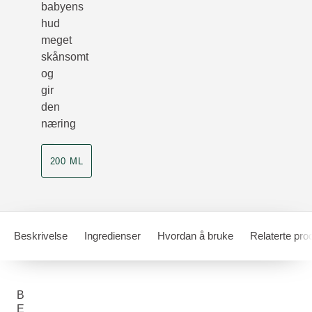
babyens
hud
meget
skånsomt
og
gir
den
næring
200 ML
Beskrivelse
Ingredienser
Hvordan å bruke
Relaterte pro
B
E