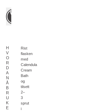
H
Rist
V
flasken
O
med
R
Calendula
D
Cream
A
Bath
N
og
Å
tilsett
B
2–
R
3
U
K
sprut
E
i