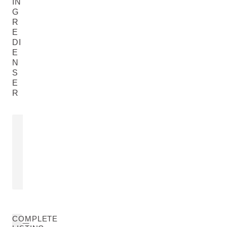
IN
G
R
E
DI
E
N
S
E
R
FRUKTEKSTRAKT AV SØT
MANDELOLJE
Prunus Amygdalus Dulcis (Sweet
Almond) Oil
LES MER
COMPLETE