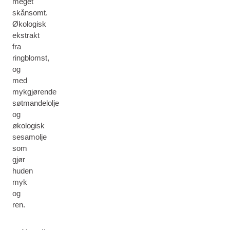
meget
skånsomt.
Økologisk
ekstrakt
fra
ringblomst,
og
med
mykgjørende
søtmandelolje
og
økologisk
sesamolje
som
gjør
huden
myk
og
ren.