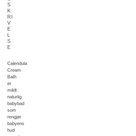
S
K
RI
V
E
L
S
E
Calendula
Cream
Bath
er
mildt
naturlig
babybad
som
rengjør
babyens
hud