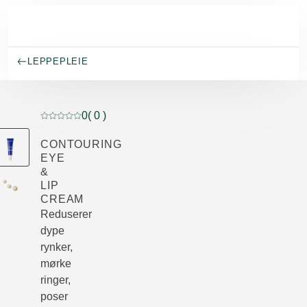
Gå til hovedinnhold
LEPPEPLEIE
0
( 0 )
Current rating: 0 out of 5 stars rated by 0 customers
CONTOURING
EYE
&
LIP
CREAM
Reduserer
dype
rynker,
mørke
ringer,
poser