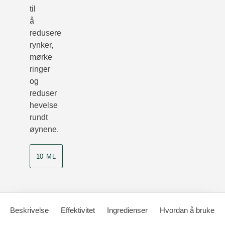
til
å
redusere
rynker,
mørke
ringer
og
reduser
hevelse
rundt
øynene.
10 ML
Beskrivelse
Effektivitet
Ingredienser
Hvordan å bruke