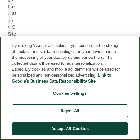
e
L
af
e
/
af
S
/
te
S
m
te
By clicking ‘Accept all cookies’, you consent to the storage
E
m
of cookies and similar technologies on your device and to
xt
E
the processing of your data by us and our partners. The
ra
xt
collected data will be used for ads personalization.
ct
r
Especially cookies and mobile ad identifiers will be used for
a
personalized and non-personalized advertising.
Link to
Google's Business Data Responsibility Site
ct
Cookies Settings
A
A
lt
lt
Reject All
h
h
a
a
e
e
Accept All Cookies
a
a