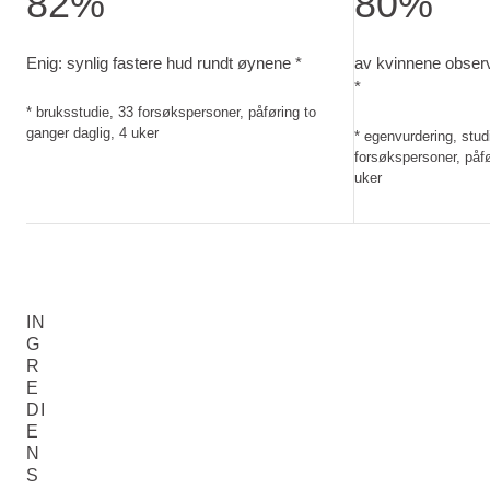
82%
80%
Enig: synlig fastere hud rundt øynene. bruksstudie, 33 forsø
av kvinnene obser
Enig: synlig fastere hud rundt øynene *
av kvinnene observ
*
* bruksstudie, 33 forsøkspersoner, påføring to
ganger daglig, 4 uker
* egenvurdering, studi
forsøkspersoner, påfø
uker
IN
G
R
E
DI
E
N
S