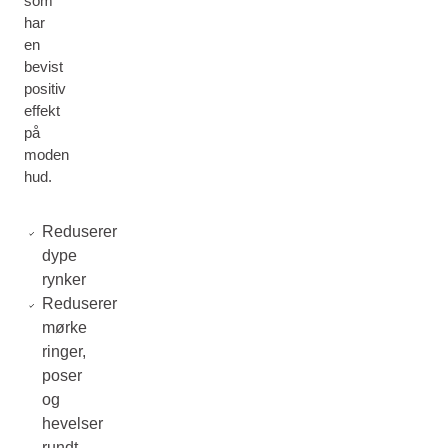
som
har
en
bevist
positiv
effekt
på
moden
hud.
Reduserer
dype
rynker
Reduserer
mørke
ringer,
poser
og
hevelser
rundt