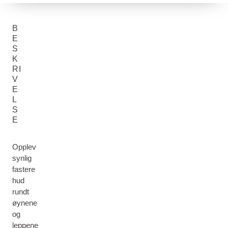
B
E
S
K
RI
V
E
L
S
E
Opplev
synlig
fastere
hud
rundt
øynene
og
leppene