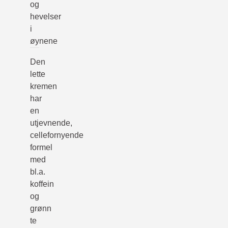
og
hevelser
i
øynene
Den
lette
kremen
har
en
utjevnende,
cellefornyende
formel
med
bl.a.
koffein
og
grønn
te