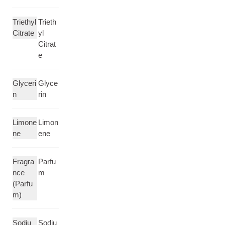
Triethyl
Trieth
Citrate
yl
Citrat
e
Glyceri
Glyce
n
rin
Limone
Limon
ne
ene
Fragra
Parfu
nce
m
(Parfu
m)
Sodiu
Sodiu