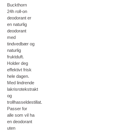
Buckthorn
24h roll-on
deodorant er
en naturlig
deodorant
med
tindvedbær og
naturlig
fruktduft.
Holder deg
effektivt frisk
hele dagen.
Med lindrende
lakrisrotekstrakt
og
trollhasseldestillat.
Passer for
alle som vil ha
en deodorant
uten