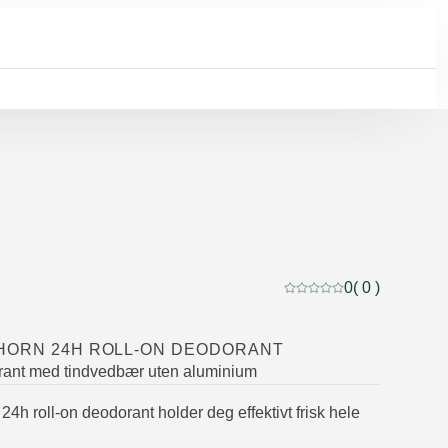
0
( 0 )
Current rating: 0 out of
HORN 24H ROLL-ON DEODORANT
rant med tindvedbær uten aluminium
4h roll-on deodorant holder deg effektivt frisk hele