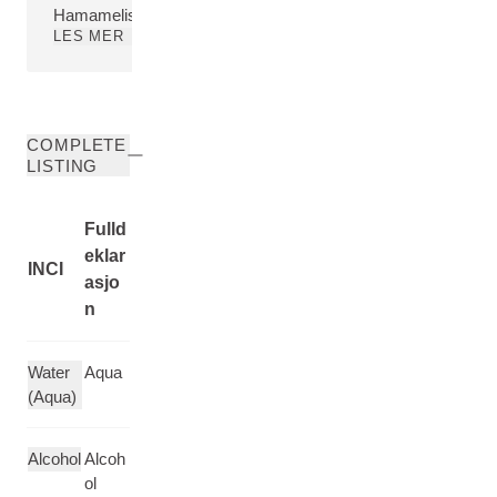
Hamamelis Virginiana (Witch Hazel) Water
LES MER
COMPLETE
LISTING
Fulld
eklar
INCI
asjo
n
Water
Aqua
(Aqua)
Alcohol
Alcoh
ol