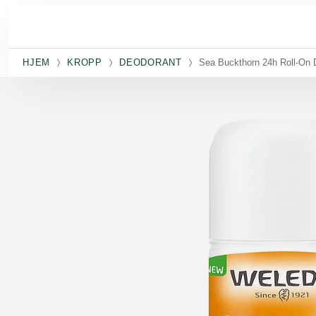
Gå til hovedinnhold
HJEM
KROPP
DEODORANT
Sea Buckthorn 24h Roll-On 