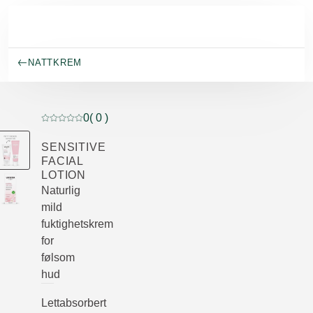
Gå til hovedinnhold
NATTKREM
0
( 0 )
Current rating: 0 out of 5 stars rated by 0 customers
SENSITIVE
FACIAL
LOTION
Naturlig
mild
fuktighetskrem
for
følsom
hud
Lettabsorbert