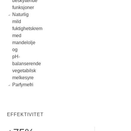
beskyttende
funksjoner
Naturlig
mild
fuktighetskrem
med
mandelolje
og
pH-
balanserende
vegetabilsk
melkesyre
Parfymefri
EFFEKTIVITET