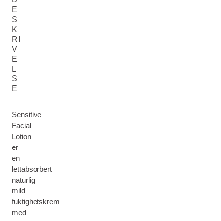
E
S
K
RI
V
E
L
S
E
Sensitive
Facial
Lotion
er
en
lettabsorbert
naturlig
mild
fuktighetskrem
med