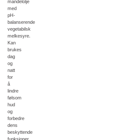
mandelolje
med
pH-
balanserende
vegetabilsk
melkesyre.
Kan
brukes
dag
og
natt
for
å
lindre
følsom
hud
og
forbedre
dens
beskyttende
funksjoner.