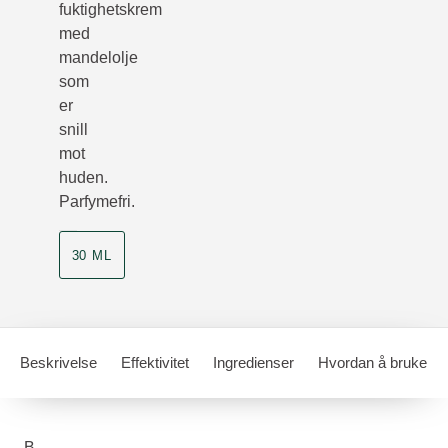
fuktighetskrem
med
mandelolje
som
er
snill
mot
huden.
Parfymefri.
30 ML
Beskrivelse
Effektivitet
Ingredienser
Hvordan å bruke
B