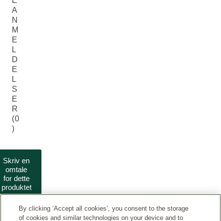
E
A
N
M
E
L
D
E
L
S
E
R
(0
)
Skriv en
omtale
for dette
produktet
By clicking ‘Accept all cookies’, you consent to the storage
of cookies and similar technologies on your device and to