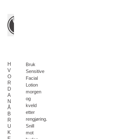
H
Bruk
V
Sensitive
O
Facial
R
Lotion
D
morgen
A
og
N
kveld
Å
etter
B
rengjøring.
R
Snill
U
K
mot
E