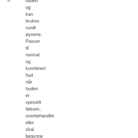
huden
og
kan
brukes
rundt
øynene.
Passer
til
normal
og
kombinert
hud
når
huden
er
spesielt
følsom,
overbehandlet
eller
skal
begynne