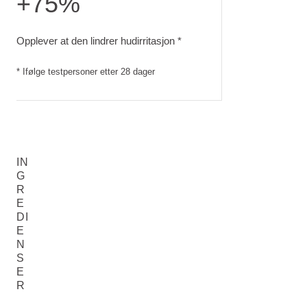
+75%
Opplever at den lindrer hudirritasjon. Ifølge testpersoner ett
Opplever at den lindrer hudirritasjon *
* Ifølge testpersoner etter 28 dager
IN
G
R
E
DI
E
N
S
E
R