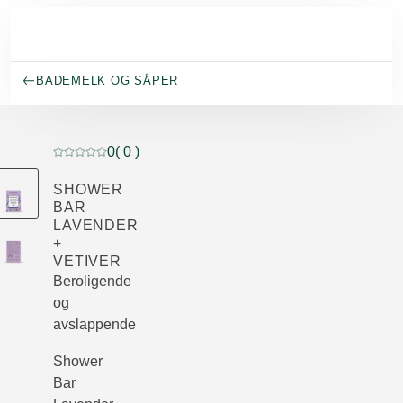
Gå til hovedinnhold
BADEMELK OG SÅPER
0
( 0 )
Current rating: 0 out of 5 stars rated by 0 customers
SHOWER
BAR
LAVENDER
+
VETIVER
Beroligende
og
avslappende
Shower
Bar