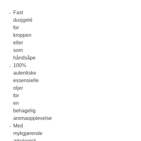
Fast
dusjgelé
for
kroppen
eller
som
håndsåpe
100%
autentiske
essensielle
oljer
for
en
behagelig
aromaopplevelse
Med
mykgjørende
ækologisk