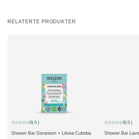
RELATERTE PRODUKTER
0
( 0 )
0
( 0 )
Current rating: 0 out of 5 stars rated by 0 customers
Current rating: 0 o
Shower Bar Geranium + Litsea Cubeba
Shower Bar Lave
SE PRODUKT:
SE PRODUKT: