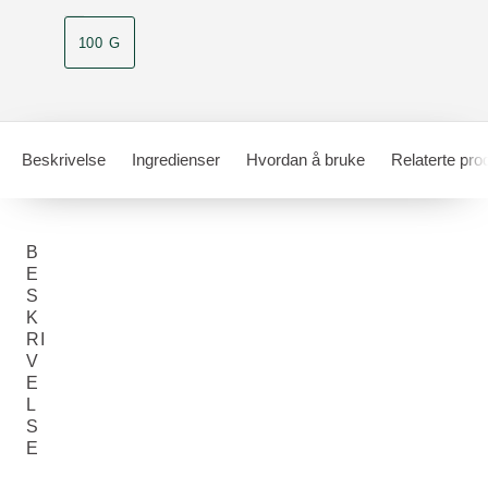
100 G
Beskrivelse
Ingredienser
Hvordan å bruke
Relaterte pro
B
E
S
K
RI
V
E
L
S
E