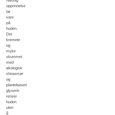
naturlig
opprinnelse
tar
vare
på
huden.
Det
kremete
og
myke
skummet
med
økologisk
sheasmør
og
plantebasert
glyserin
renser
huden
uten
å