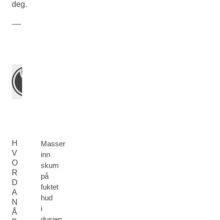
deg.
H
Masser
V
inn
O
skum
R
på
D
fuktet
A
hud
N
i
Å
dusjen,