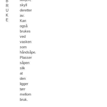
B
skyll
R
deretter
U
K
av.
E
Kan
også
brukes
ved
vasken
som
håndsåpe.
Plasser
såpen
slik
at
den
ligger
tørr
mellom
bruk.