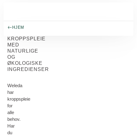
Gå til hovedinnhold
HJEM
KROPPSPLEIE
MED
NATURLIGE
OG
ØKOLOGISKE
INGREDIENSER
Weleda
har
kroppspleie
for
alle
behov.
Har
du