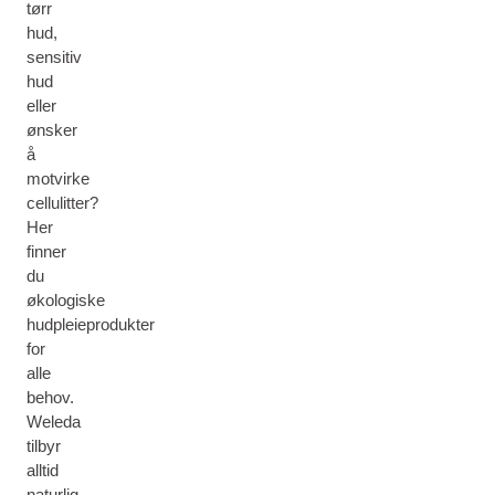
tørr
hud,
sensitiv
hud
eller
ønsker
å
motvirke
cellulitter?
Her
finner
du
økologiske
hudpleieprodukter
for
alle
behov.
Weleda
tilbyr
alltid
naturlig