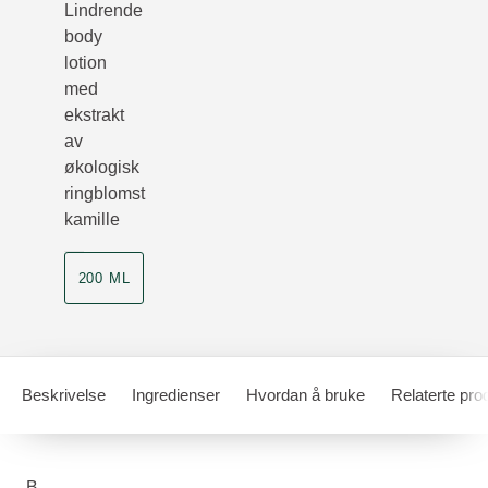
Lindrende
body
lotion
med
ekstrakt
av
økologisk
ringblomst
kamille
200 ML
Beskrivelse
Ingredienser
Hvordan å bruke
Relaterte pro
B