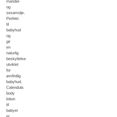
mandel-
og
sesamolje.
Perfekt
til
babyhud
og
gir
en
naturlig
beskyttelse
utviklet
for
ømfintlig
babyhud.
Calendula
body
lotion
til
babyer
er