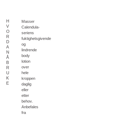
H
Masser
V
Calendula-
O
seriens
R
fuktighetsgivende
D
og
A
lindrende
N
body
Å
lotion
B
over
R
hele
U
K
kroppen
E
daglig
eller
etter
behov.
Anbefales
fra