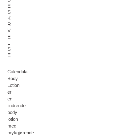
E
S
K
RI
V
E
L
S
E
Calendula
Body
Lotion
er
en
lindrende
body
lotion
med
mykgjørende