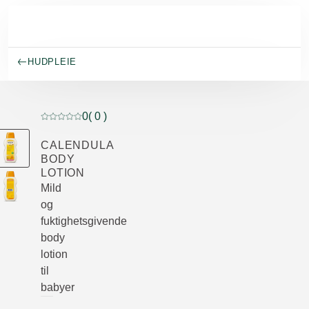
Gå til hovedinnhold
HUDPLEIE
0
( 0 )
Current rating: 0 out of 5 stars rated by 0 customers
CALENDULA
BODY
LOTION
Mild
og
fuktighetsgivende
body
lotion
til
babyer