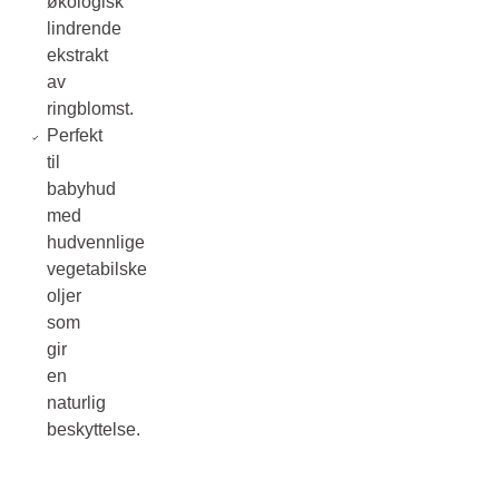
økologisk
lindrende
ekstrakt
av
ringblomst.
Perfekt
til
babyhud
med
hudvennlige
vegetabilske
oljer
som
gir
en
naturlig
beskyttelse.