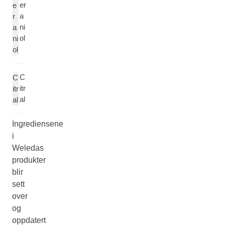
er
e
a
r
ni
a
ol
ni
ol
C
C
itr
itr
al
al
Ingrediensene
i
Weledas
produkter
blir
sett
over
og
oppdatert