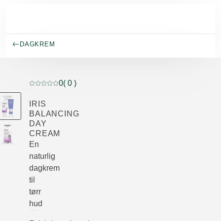
Gå til hovedinnhold
DAGKREM
0
( 0 )
Current rating: 0 out of 5 stars rated by 0 customers
IRIS
BALANCING
DAY
CREAM
En
naturlig
dagkrem
til
tørr
hud