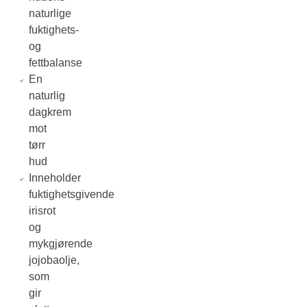
naturlige
fuktighets-
og
fettbalanse
En
naturlig
dagkrem
mot
tørr
hud
Inneholder
fuktighetsgivende
irisrot
og
mykgjørende
jojobaolje,
som
gir