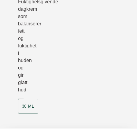
Fuktighetsgivende
dagkrem
som
balanserer
fett
og
fuktighet
i
huden
og
gir
glatt
hud
30 ML