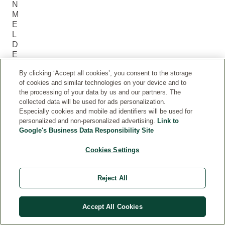
N
M
E
L
D
E
L
By clicking ‘Accept all cookies’, you consent to the storage
S
of cookies and similar technologies on your device and to
E
the processing of your data by us and our partners. The
R
collected data will be used for ads personalization.
(0
Especially cookies and mobile ad identifiers will be used for
)
personalized and non-personalized advertising.
Link to
Google's Business Data Responsibility Site
Skriv en
Cookies Settings
omtale
for dette
produktet
Reject All
Accept All Cookies