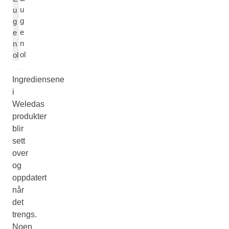
u
u
g
g
e
e
n
n
ol
ol
Ingrediensene
i
Weledas
produkter
blir
sett
over
og
oppdatert
når
det
trengs.
Noen