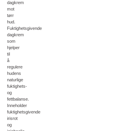
dagkrem
mot
tørr
hud.
Fuktighetsgivende
dagkrem
som
hjelper
til
å
regulere
hudens
naturlige
fuktighets-
og
fettbalanse.
Inneholder
fuktighetsgivende
irisrot
og