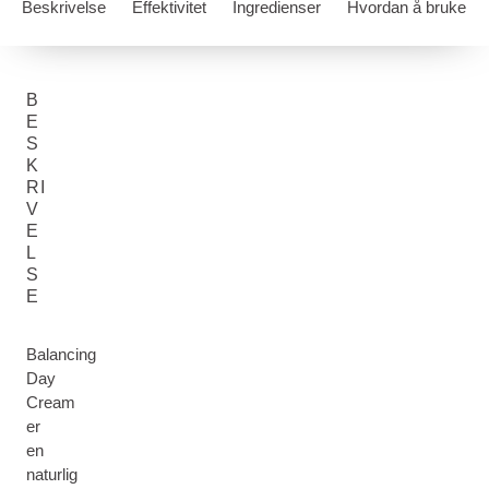
Beskrivelse
Effektivitet
Ingredienser
Hvordan å bruke
B
E
S
K
RI
V
E
L
S
E
Balancing
Day
Cream
er
en
naturlig