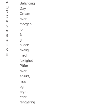
V
Balancing
O
Day
R
Cream
D
hver
A
morgen
N
for
Å
å
B
gi
R
huden
U
K
rikelig
E
med
fuktighet.
Påfør
over
ansikt,
hals
og
bryst
etter
rengjøring