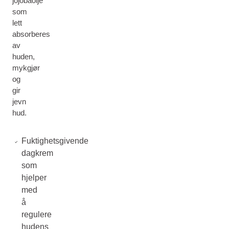
jojobaolje
som
lett
absorberes
av
huden,
mykgjør
og
gir
jevn
hud.
Fuktighetsgivende
dagkrem
som
hjelper
med
å
regulere
hudens