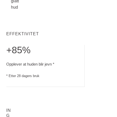
glatt
hud
EFFEKTIVITET
+85%
Opplever at huden blir jevn. Etter 28 dagers bruk
Opplever at huden blir jevn *
* Etter 28 dagers bruk
IN
G