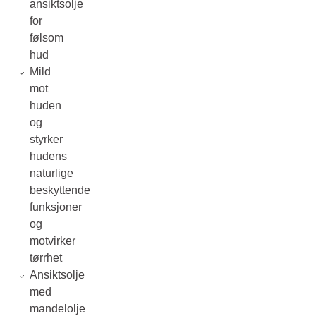
ansiktsolje
for
følsom
hud
Mild
mot
huden
og
styrker
hudens
naturlige
beskyttende
funksjoner
og
motvirker
tørrhet
Ansiktsolje
med
mandelolje