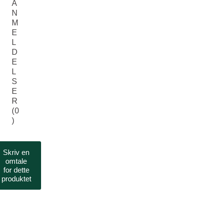
A
N
M
E
L
D
E
L
S
E
R
(0
)
Skriv en
omtale
for dette
produktet