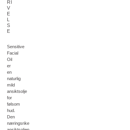
RI
V
E
L
S
E
Sensitive
Facial
Oil
er
en
naturlig
mild
ansiktsolje
for
følsom
hud.
Den
næringsrike
ansiktsoljen