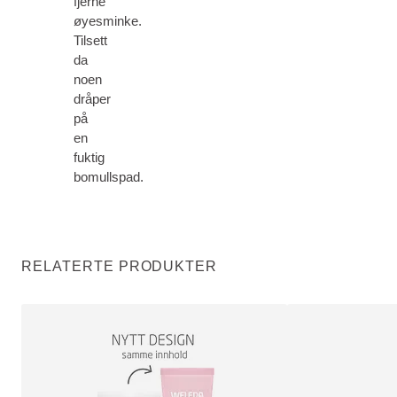
fjerne
øyesminke.
Tilsett
da
noen
dråper
på
en
fuktig
bomullspad.
RELATERTE PRODUKTER