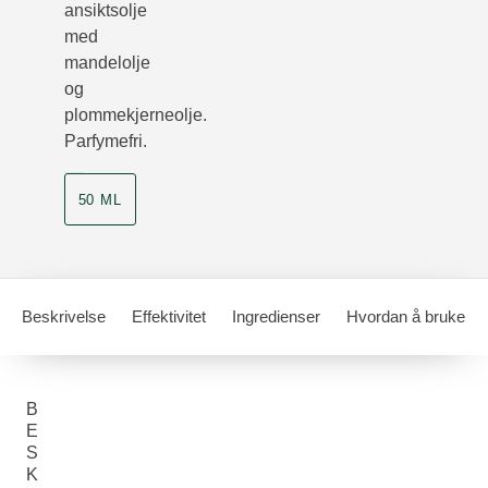
ansiktsolje
med
mandelolje
og
plommekjerneolje.
Parfymefri.
50 ML
Beskrivelse
Effektivitet
Ingredienser
Hvordan å bruke
B
E
S
K