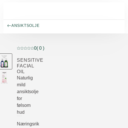
Gå til hovedinnhold
ANSIKTSOLJE
0
( 0 )
Current rating: 0 out of 5 stars rated by 0 customers
SENSITIVE
FACIAL
OIL
Naturlig
mild
ansiktsolje
for
følsom
hud
Næringsrik