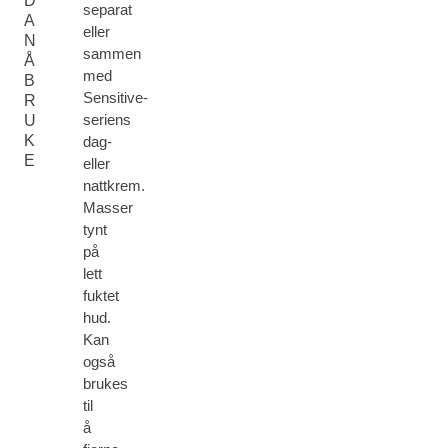
D
separat
A
eller
N
sammen
Å
med
B
Sensitive-
R
seriens
U
K
dag-
E
eller
nattkrem.
Masser
tynt
på
lett
fuktet
hud.
Kan
også
brukes
til
å