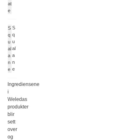
at
e
S
S
q
q
u
u
al
al
a
a
n
n
e
e
Ingrediensene
i
Weledas
produkter
blir
sett
over
og