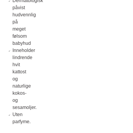
Dermatologisk
påvist
hudvennlig
på
meget
følsom
babyhud
Inneholder
lindrende
hvit
kattost
og
naturlige
kokos-
og
sesamoljer.
Uten
parfyme.