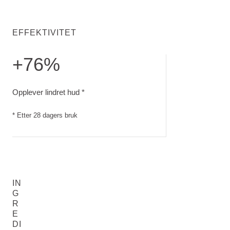
EFFEKTIVITET
+76%
Opplever lindret hud. Etter 28 dagers bruk
Opplever lindret hud *
* Etter 28 dagers bruk
IN
G
R
E
DI