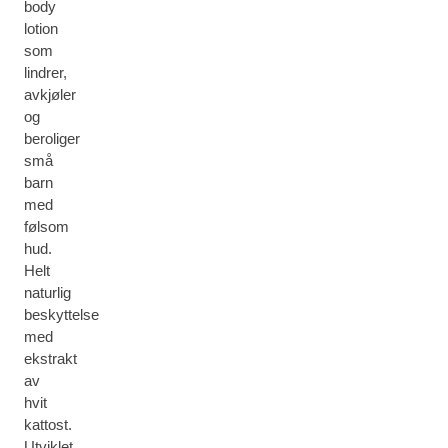
body
lotion
som
lindrer,
avkjøler
og
beroliger
små
barn
med
følsom
hud.
Helt
naturlig
beskyttelse
med
ekstrakt
av
hvit
kattost.
Utviklet