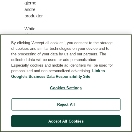
gjerne
andre
produkter
i
White
Mallow-
serien
By clicking ‘Accept all cookies’, you consent to the storage
for
of cookies and similar technologies on your device and to
the processing of your data by us and our partners. The
ekstra
collected data will be used for ads personalization.
følsom
Especially cookies and mobile ad identifiers will be used for
og
personalized and non-personalized advertising.
Link to
ømfintlig
Google's Business Data Responsibility Site
babyhud.
Cookies Settings
Reject All
RELATERTE PRODUKTER
Accept All Cookies