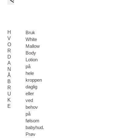
H
Bruk
V
White
O
Mallow
R
Body
D
Lotion
A
på
N
hele
Å
kroppen
B
daglig
R
eller
U
K
ved
E
behov
på
følsom
babyhud.
Prøv