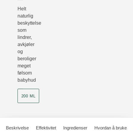
Helt
naturlig
beskyttelse
som
lindrer,
avkjøler
og
beroliger
meget
følsom
babyhud
200 ML
Beskrivelse
Effektivitet
Ingredienser
Hvordan å bruke