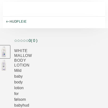
Gå til hovedinnhold
HUDPLEIE
0
( 0 )
Current rating: 0 out of 5 stars rated by 0 customers
WHITE
MALLOW
BODY
LOTION
Mild
baby
body
lotion
for
følsom
babyhud